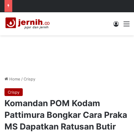
Log In
M
Home
/
Crispy
Crispy
Komandan POM Kodam
Pattimura Bongkar Cara Praka
MS Dapatkan Ratusan Butir