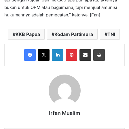
bukan untuk OPM atau bagaimana, tapi menjual amunisi
hukumannya adalah pemecatan,” katanya. [Fan]
KKB Papua
Kodam Pattimura
TNI
Facebook
X
LinkedIn
Pinterest
Share via Email
Print
Irfan Mualim