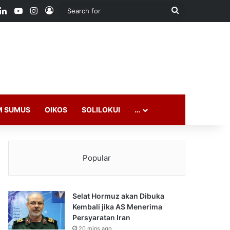
ook
LinkedIn
YouTube
Instagram
Log In
Search
for
M SUMUS
OIKOS
SOLILOKUI
…
Popular
Selat Hormuz akan Dibuka
Kembali jika AS Menerima
Persyaratan Iran
20 mins ago