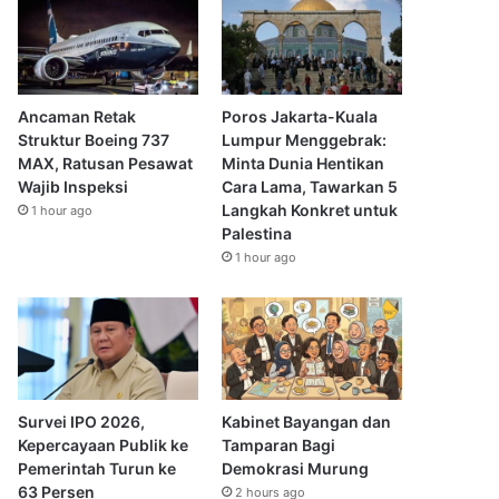
Ancaman Retak
Poros Jakarta-Kuala
Struktur Boeing 737
Lumpur Menggebrak:
MAX, Ratusan Pesawat
Minta Dunia Hentikan
Wajib Inspeksi
Cara Lama, Tawarkan 5
Langkah Konkret untuk
1 hour ago
Palestina
1 hour ago
Survei IPO 2026,
Kabinet Bayangan dan
Kepercayaan Publik ke
Tamparan Bagi
Pemerintah Turun ke
Demokrasi Murung
63 Persen
2 hours ago