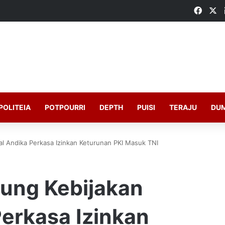
Faceb
X
POLITEIA
POTPOURRI
DEPTH
PUISI
TERAJU
DU
 Andika Perkasa Izinkan Keturunan PKI Masuk TNI
ng Kebijakan
erkasa Izinkan