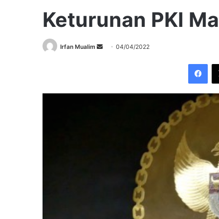
Keturunan PKI Ma
Send
Irfan Mualim
04/04/2022
an
Fac
email