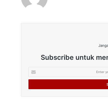
Janga
Subscribe untuk men
Enter
your
Email
address