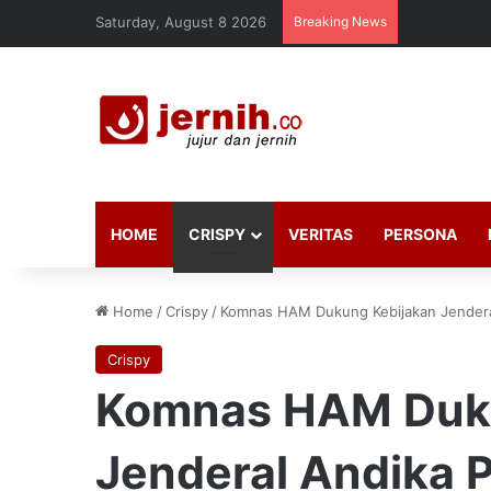
Saturday, August 8 2026
Breaking News
HOME
CRISPY
VERITAS
PERSONA
Home
/
Crispy
/
Komnas HAM Dukung Kebijakan Jenderal
Crispy
Komnas HAM Duku
Jenderal Andika P