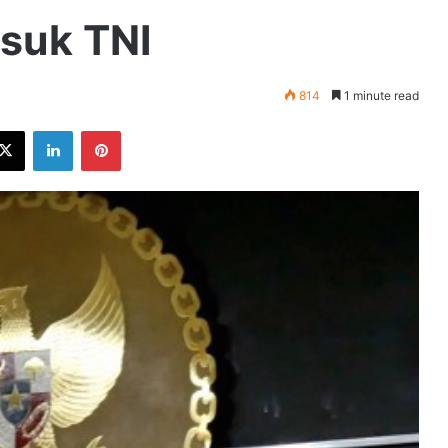
suk TNI
814
1 minute read
ebook
X
LinkedIn
Pinterest