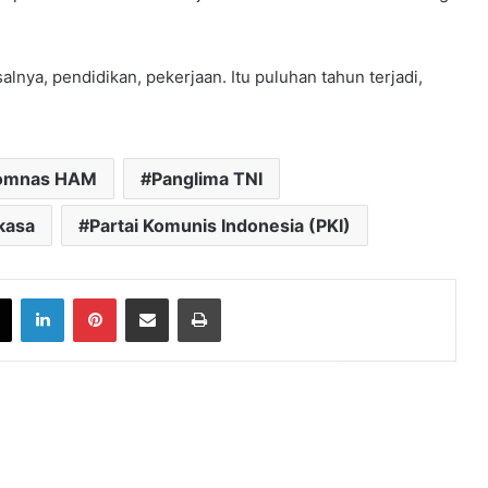
nya, pendidikan, pekerjaan. Itu puluhan tahun terjadi,
omnas HAM
Panglima TNI
kasa
Partai Komunis Indonesia (PKI)
book
X
LinkedIn
Pinterest
Share via Email
Print