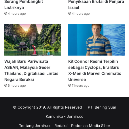
Serang Pembangkit
Penyiksaan Brutal di Penjara
Listriknya
Israel
4 hours ago
4 hours ago
Wajah Baru Pariwisata
Kit Connor Resmi Terpilih
ASEAN, Malaysia Geser
sebagai Cyclops, Era Baru
Thailand, Digitalisasi Lintas
X-Men di Marvel Cinematic
Negara Beraksi
Universe
6 hours ago
7 hours ago
© Copyright 2019, All Rights Reserved | PT. Bening Suar
Komunika
- Jernih.co
Tentang Jernih.co
Redaksi
Pedoman Media Siber