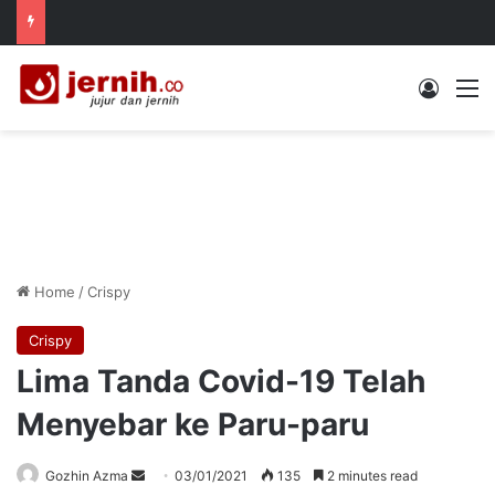
Log In
M
Home
/
Crispy
Crispy
Lima Tanda Covid-19 Telah
Menyebar ke Paru-paru
Send
Gozhin Azma
03/01/2021
135
2 minutes read