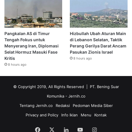
Pangkalan AS di Timur
Hizbullah Ubah Aturan Main
Tengah Fokus untuk
di Lebanon Selatan, Taktik
Menyerang Iran, Diplomasi
Perang Gerilya Darat Ancam
Selat Hormuz Masuki Fase
Pasukan Zionis Israel
Kritis
8 hours ago
8 hours ago
© Copyright 2019, All Rights Reserved | PT. Bening Suar
Komunika
- Jernih.co
Tentang Jernih.co
Redaksi
Pedoman Media Siber
Privacy and Policy
Info Iklan
Menu
Kontak
Facebook
X
LinkedIn
YouTube
Instagram