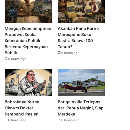
Menguji Kepemimpinan
Akankah Rano Karno
Prabowo: Ketika
Merespons Buku
Keberanian Politik
Sastra Betawi 100
Bertemu Kepercayaan
Tahun?
Publik
5 hours ago
5 hours ago
Bobroknya Nurani
Bougainville Terlepas
Oknum Dokter
dari Papua Nugini, Siap
Pembenci Pasien
Merdeka
6 hours ago
6 hours ago