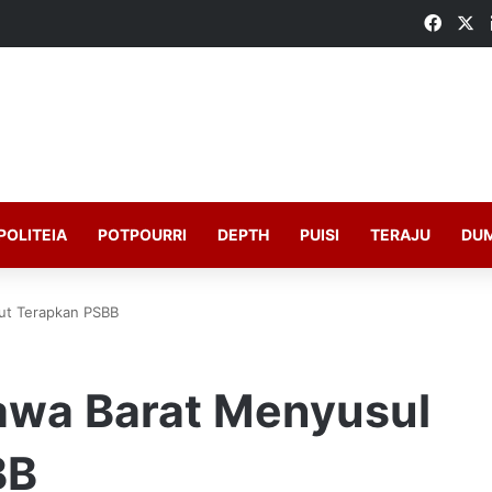
Faceb
X
POLITEIA
POTPOURRI
DEPTH
PUISI
TERAJU
DU
kut Terapkan PSBB
Jawa Barat Menyusul
BB