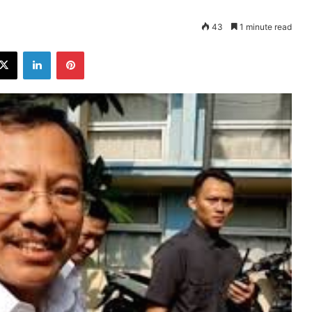
43
1 minute read
ebook
X
LinkedIn
Pinterest