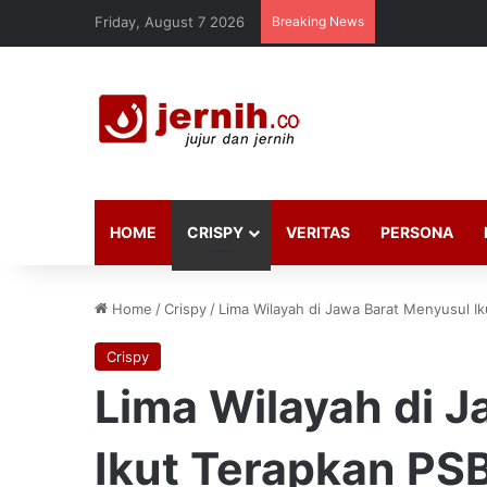
Friday, August 7 2026
Breaking News
HOME
CRISPY
VERITAS
PERSONA
Home
/
Crispy
/
Lima Wilayah di Jawa Barat Menyusul I
Crispy
Lima Wilayah di 
Ikut Terapkan PS