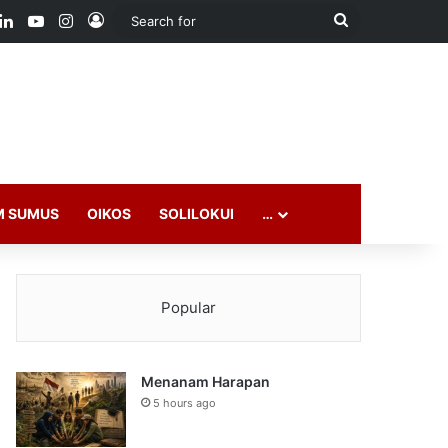
ook
LinkedIn
YouTube
Instagram
Log In
Search
for
M SUMUS
OIKOS
SOLILOKUI
…
Popular
Menanam Harapan
5 hours ago