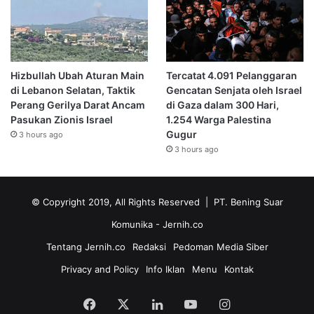
Hizbullah Ubah Aturan Main
Tercatat 4.091 Pelanggaran
di Lebanon Selatan, Taktik
Gencatan Senjata oleh Israel
Perang Gerilya Darat Ancam
di Gaza dalam 300 Hari,
Pasukan Zionis Israel
1.254 Warga Palestina
Gugur
3 hours ago
3 hours ago
© Copyright 2019, All Rights Reserved | PT. Bening Suar
Komunika
- Jernih.co
Tentang Jernih.co
Redaksi
Pedoman Media Siber
Privacy and Policy
Info Iklan
Menu
Kontak
Facebook
X
LinkedIn
YouTube
Instagram