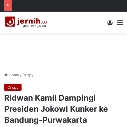
Log In
M
Home
/
Crispy
Crispy
Ridwan Kamil Dampingi
Presiden Jokowi Kunker ke
Bandung-Purwakarta