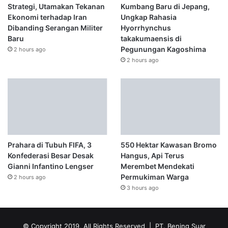
Strategi, Utamakan Tekanan
Kumbang Baru di Jepang,
Ekonomi terhadap Iran
Ungkap Rahasia
Dibanding Serangan Militer
Hyorrhynchus
Baru
takakumaensis di
Pegunungan Kagoshima
2 hours ago
2 hours ago
Prahara di Tubuh FIFA, 3
550 Hektar Kawasan Bromo
Konfederasi Besar Desak
Hangus, Api Terus
Gianni Infantino Lengser
Merembet Mendekati
Permukiman Warga
2 hours ago
3 hours ago
© Copyright 2019, All Rights Reserved | PT. Bening Suar