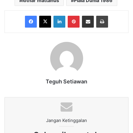
lothar mattahus
Piala Dunia 1986
Facebook
X
LinkedIn
Pinterest
Share via Email
Print
Teguh Setiawan
Jangan Ketinggalan