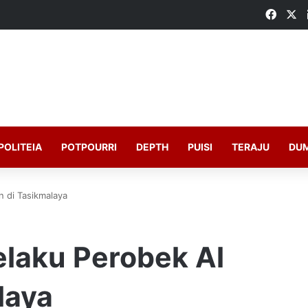
Faceb
X
POLITEIA
POTPOURRI
DEPTH
PUISI
TERAJU
DU
n di Tasikmalaya
elaku Perobek Al
laya