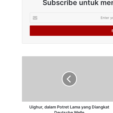
Subscribe untuk men
Enter
your
Email
address
Uighur, dalam Potret Lama yang Diangkat
Deutsche Welle