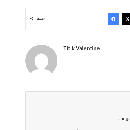
Face
Share
Titik Valentine
Janga