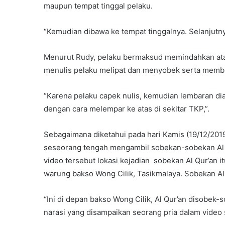
maupun tempat tinggal pelaku.
“Kemudian dibawa ke tempat tinggalnya. Selanjutnya
Menurut Rudy, pelaku bermaksud memindahkan atau
menulis pelaku melipat dan menyobek serta mem
“Karena pelaku capek nulis, kemudian lembaran dia
dengan cara melempar ke atas di sekitar TKP,”.
Sebagaimana diketahui pada hari Kamis (19/12/2019) 
seseorang tengah mengambil sobekan-sobekan Al Q
video tersebut lokasi kejadian sobekan Al Qur’an i
warung bakso Wong Cilik, Tasikmalaya. Sobekan Al Q
“Ini di depan bakso Wong Cilik, Al Qur’an disobek-s
narasi yang disampaikan seorang pria dalam video