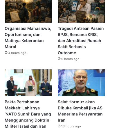
Organisasi Mahasiswa,
Tragedi Antrean Pasien
Oportunisme, dan
BPJS, Rencana KRIS,
Matinya Keberanian
dan Akreditasi Rumah
Moral
Sakit Berbasis
Outcome
4 hours ago
5 hours ago
Pakta Pertahanan
Selat Hormuz akan
Mekkah: Lahirnya
Dibuka Kembali jika AS
‘NATO Sunni’ Baru yang
Menerima Persyaratan
Mengguncang Doktrin
Iran
Militer Israel dan Iran
16 hours ago