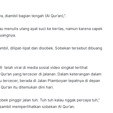
, diambil bagian tengah (Al Qur’an),”.
 menulis ulang ayat suci ke kertas, namun karena capek
buangnya.
mbil, dilipat-lipat dan disobek. Sobekan tersebut dibuang
telah viral di media sosial video singkat terlihat
ur’an yang tercecer di jalanan. Dalam keterangan dalam
tu tercecer, berada di Jalan Plamboyan tepatnya di depan
ur’an itu ditemukan dini hari.
obek pinggir jalan tuh. Tuh tuh kalau nggak percaya tuh,”
 sambil memperlihatkan sobekan Al Qur’an.