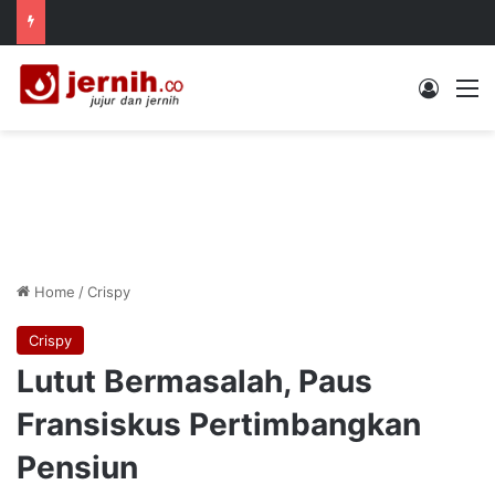
Log In
M
Home
/
Crispy
Crispy
Lutut Bermasalah, Paus
Fransiskus Pertimbangkan
Pensiun