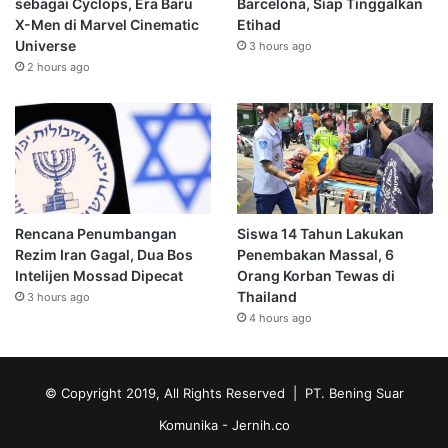
sebagai Cyclops, Era Baru
Barcelona, Siap Tinggalkan
X-Men di Marvel Cinematic
Etihad
Universe
3 hours ago
2 hours ago
Rencana Penumbangan
Siswa 14 Tahun Lakukan
Rezim Iran Gagal, Dua Bos
Penembakan Massal, 6
Intelijen Mossad Dipecat
Orang Korban Tewas di
Thailand
3 hours ago
4 hours ago
© Copyright 2019, All Rights Reserved | PT. Bening Suar
Komunika
- Jernih.co