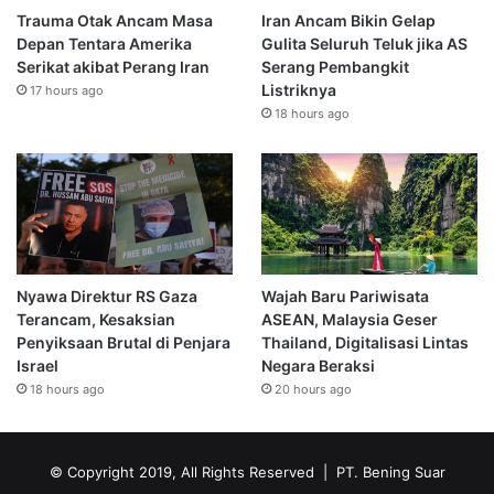
Trauma Otak Ancam Masa
Iran Ancam Bikin Gelap
Depan Tentara Amerika
Gulita Seluruh Teluk jika AS
Serikat akibat Perang Iran
Serang Pembangkit
Listriknya
17 hours ago
18 hours ago
Nyawa Direktur RS Gaza
Wajah Baru Pariwisata
Terancam, Kesaksian
ASEAN, Malaysia Geser
Penyiksaan Brutal di Penjara
Thailand, Digitalisasi Lintas
Israel
Negara Beraksi
18 hours ago
20 hours ago
© Copyright 2019, All Rights Reserved | PT. Bening Suar