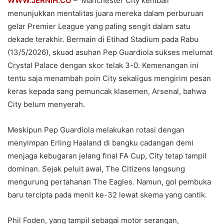
WWW.JERNIH.CO
– Manchester City kembali
menunjukkan mentalitas juara mereka dalam perburuan
gelar Premier League yang paling sengit dalam satu
dekade terakhir. Bermain di Etihad Stadium pada Rabu
(13/5/2026), skuad asuhan Pep Guardiola sukses melumat
Crystal Palace dengan skor telak 3-0. Kemenangan ini
tentu saja menambah poin City sekaligus mengirim pesan
keras kepada sang pemuncak klasemen, Arsenal, bahwa
City belum menyerah.
Meskipun Pep Guardiola melakukan rotasi dengan
menyimpan Erling Haaland di bangku cadangan demi
menjaga kebugaran jelang final FA Cup, City tetap tampil
dominan. Sejak peluit awal, The Citizens langsung
mengurung pertahanan The Eagles. Namun, gol pembuka
baru tercipta pada menit ke-32 lewat skema yang cantik.
Phil Foden, yang tampil sebagai motor serangan,