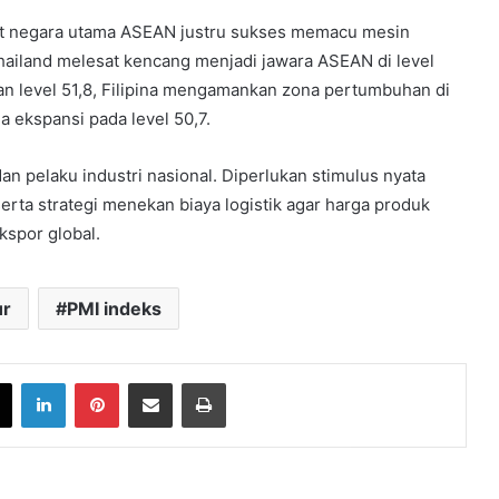
at negara utama ASEAN justru sukses memacu mesin
Thailand melesat kencang menjadi jawara ASEAN di level
an level 51,8, Filipina mengamankan zona pertumbuhan di
a ekspansi pada level 50,7.
dan pelaku industri nasional. Diperlukan stimulus nyata
rta strategi menekan biaya logistik agar harga produk
kspor global.
ur
PMI indeks
book
X
LinkedIn
Pinterest
Share via Email
Print