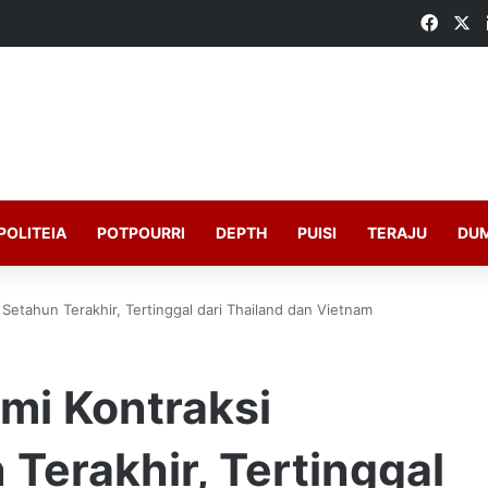
Faceb
X
POLITEIA
POTPOURRI
DEPTH
PUISI
TERAJU
DU
Setahun Terakhir, Tertinggal dari Thailand dan Vietnam
mi Kontraksi
Terakhir, Tertinggal