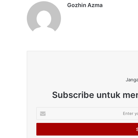
Gozhin Azma
Janga
Subscribe untuk men
Enter
your
Email
address