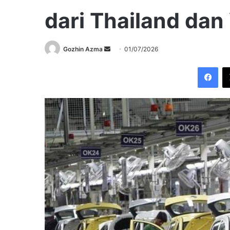
dari Thailand dan
Send
Gozhin Azma
01/07/2026
an
Fac
email