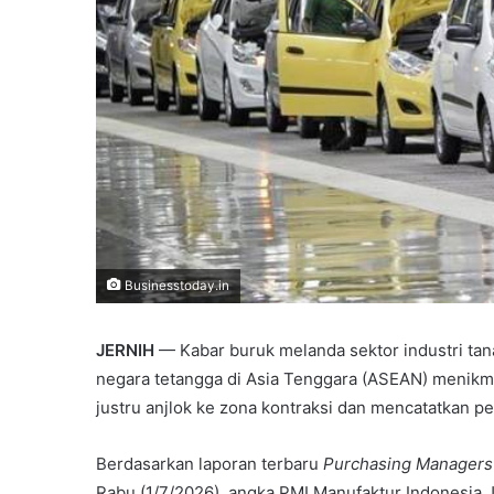
Businesstoday.in
JERNIH
— Kabar buruk melanda sektor industri tana
negara tetangga di Asia Tenggara (ASEAN) menikma
justru anjlok ke zona kontraksi dan mencatatkan p
Berdasarkan laporan terbaru
Purchasing Managers’
Rabu (1/7/2026), angka PMI Manufaktur Indonesia Ju