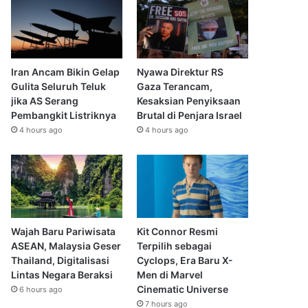
Iran Ancam Bikin Gelap
Nyawa Direktur RS
Gulita Seluruh Teluk
Gaza Terancam,
jika AS Serang
Kesaksian Penyiksaan
Pembangkit Listriknya
Brutal di Penjara Israel
4 hours ago
4 hours ago
Wajah Baru Pariwisata
Kit Connor Resmi
ASEAN, Malaysia Geser
Terpilih sebagai
Thailand, Digitalisasi
Cyclops, Era Baru X-
Lintas Negara Beraksi
Men di Marvel
Cinematic Universe
6 hours ago
7 hours ago