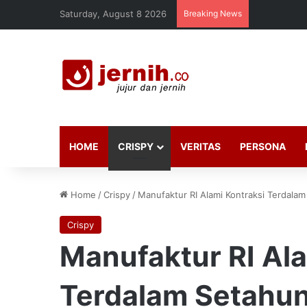
Saturday, August 8 2026
Breaking News
HOME
CRISPY
VERITAS
PERSONA
Home
/
Crispy
/
Manufaktur RI Alami Kontraksi Terdalam 
Crispy
Manufaktur RI Ala
Terdalam Setahun 