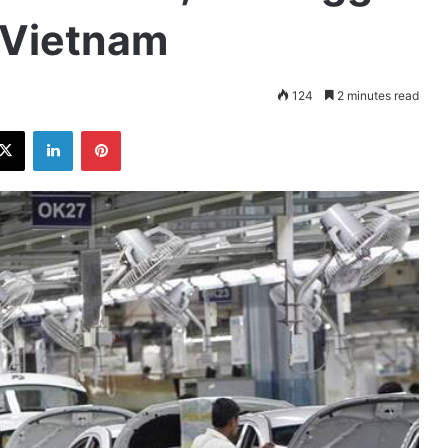
 Vietnam
124
2 minutes read
ebook
X
LinkedIn
Pinterest