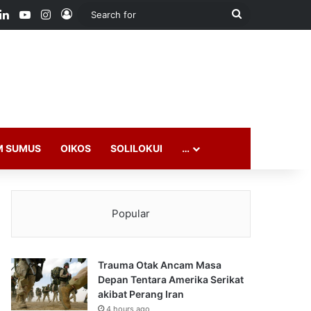
ook
LinkedIn
YouTube
Instagram
Log In
Search
for
M SUMUS
OIKOS
SOLILOKUI
…
Popular
Trauma Otak Ancam Masa
Depan Tentara Amerika Serikat
akibat Perang Iran
4 hours ago