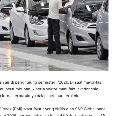
h air di penghujung semester I/2026. Di saat mayoritas
ti pertumbuhan, kinerja sektor manufaktur Indonesia
erforma terburuknya dalam setahun terakhir.
 Index
(PMI) Manufaktur yang dirilis oleh S&P Global pada
ni 2026 merosot tajam ke level 46,9, turun dari posisi Mei