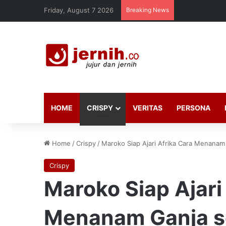
Friday, August 7 2026
Breaking News
HOME
CRISPY
VERITAS
PERSONA
Home
/
Crispy
/
Maroko Siap Ajari Afrika Cara Menanam
Crispy
Maroko Siap Ajari
Menanam Ganja s