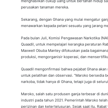
menghasilkan cukup uang untuk bertahan hidup sa
perusakan tanaman mereka.
Sekarang, dengan Ghana yang mulai mengatur ganj
menawarkan kepada petani sesuatu yang jarang mere
Pada bulan Juli, Komisi Pengawasan Narkotika (N
Quaadil, untuk mempelajari kerangka peraturan Ra
Maxwell Obuba Mantey difokuskan pada bagaimana 
produksi, mengorganisir koperasi, dan mensertifika
Quaadil mengonfirmasi bahwa pejabat Ghana akan
untuk pelatihan dan observasi. “Maroko bersedia 
narkoba, tidak hanya di Ghana, tetapi juga di selur
Maroko, salah satu produsen ganja terbesar di du
industri pada tahun 2021. Pemerintah Maroko tel
perizinan dan ketertelusuran. Sejak saat itu, Rab