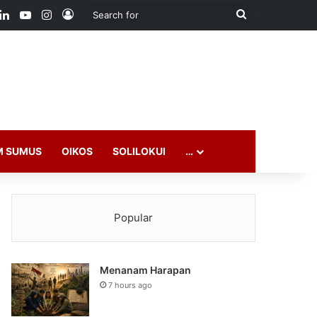
ook
LinkedIn
YouTube
Instagram
Log In
Search
for
M SUMUS
OIKOS
SOLILOKUI
…
Popular
Menanam Harapan
7 hours ago