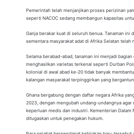
Pemerintah telah menjanjikan proses perizinan y
seperti NACOC sedang membangun kapasitas untuk m
Ganja berakar kuat di seluruh benua. Tanaman ini d
sementara masyarakat adat di Afrika Selatan tela
Selama berabad-abad, tanaman ini menjadi bagian d
menghasilkan varietas terkenal seperti Durban Po
kolonial di awal abad ke-20 tidak banyak membant
kalangan masyarakat terpinggirkan yang bergantun
Ghana bergabung dengan daftar negara Afrika ya
2023, dengan mengubah undang-undangnya agar m
keperluan medis dan industri. Kementerian Dalam
ditugaskan untuk penegakan hukum.
Para pejabat berpendapat kebijakan baru tersebu