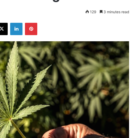
129
3 minutes read
ebook
X
LinkedIn
Pinterest