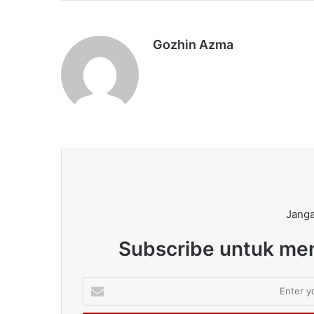
Gozhin Azma
Janga
Subscribe untuk men
Enter
your
Email