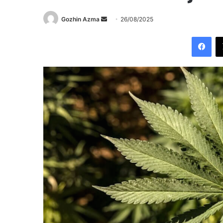
Send
Gozhin Azma
26/08/2025
an
Fac
email