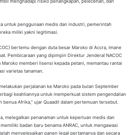
mbil menghadapi risiko penangkapan, pelecehan, dan
a untuk penggunaan medis dan industri, pemerintah
ka miliki yakni legitimasi.
ACOC) bertemu dengan duta besar Maroko di Accra, Imane
bat. Pembicaraan yang dipimpin Direktur Jenderal NACOC
Maroko memberi lisensi kepada petani, memantau rantai
si varietas tanaman.
 melakukan perjalanan ke Maroko pada bulan September
berbagi keahliannya untuk memperkuat sistem pengendalian
uh benua Afrika,” ujar Quaadil dalam pertemuan tersebut.
nia, melegalkan penanaman untuk keperluan medis dan
ah memiliki badan baru benama ANRAC, untuk mengawasi
at telah menyelesaikan panen legal pertamanya dan secara