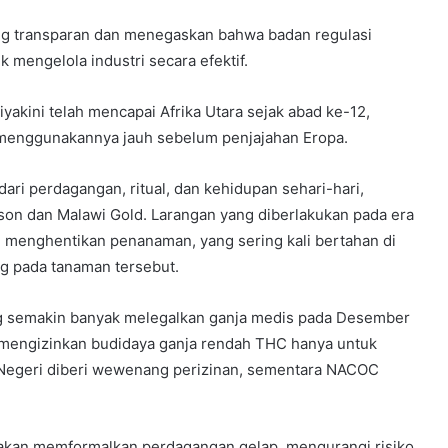
ang transparan dan menegaskan bahwa badan regulasi
engelola industri secara efektif.
iyakini telah mencapai Afrika Utara sejak abad ke-12,
h menggunakannya jauh sebelum penjajahan Eropa.
ari perdagangan, ritual, dan kehidupan sehari-hari,
ison dan Malawi Gold. Larangan yang diberlakukan pada era
u menghentikan penanaman, yang sering kali bertahan di
g pada tanaman tersebut.
ng semakin banyak melegalkan ganja medis pada Desember
engizinkan budidaya ganja rendah THC hanya untuk
 Negeri diberi wewenang perizinan, sementara NACOC
t akan memformalkan perdagangan gelap, mengurangi risiko