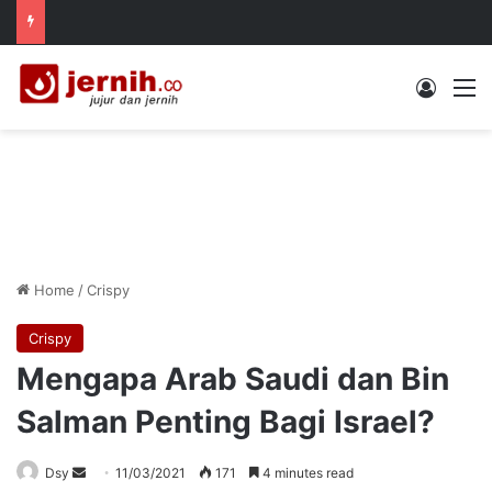
Log In
M
Home
/
Crispy
Crispy
Mengapa Arab Saudi dan Bin
Salman Penting Bagi Israel?
Send
Dsy
11/03/2021
171
4 minutes read