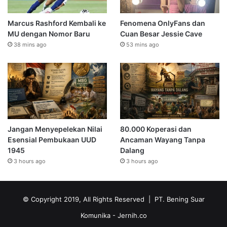
Marcus Rashford Kembali ke
Fenomena OnlyFans dan
MU dengan Nomor Baru
Cuan Besar Jessie Cave
38 mins ago
53 mins ago
Jangan Menyepelekan Nilai
80.000 Koperasi dan
Esensial Pembukaan UUD
Ancaman Wayang Tanpa
1945
Dalang
3 hours ago
3 hours ago
© Copyright 2019, All Rights Reserved | PT. Bening Suar
Komunika
- Jernih.co