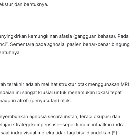
tekstur dan bentuknya.
nyingkirkan kemungkinan afasia (gangguan bahasa). Pada
“kunci”. Sementara pada agnosia, pasien benar-benar bingung
entuhnya.
gkah terakhir adalah melihat struktur otak menggunakan MRI
daian ini sangat krusial untuk menemukan lokasi tepat
, maupun atrofi (penyusutan) otak.
nyembuhkan agnosia secara instan, terapi okupasi dan
elajari strategi kompensasi—seperti memanfaatkan indra
t indra visual mereka tidak lagi bisa diandalkan.(*)