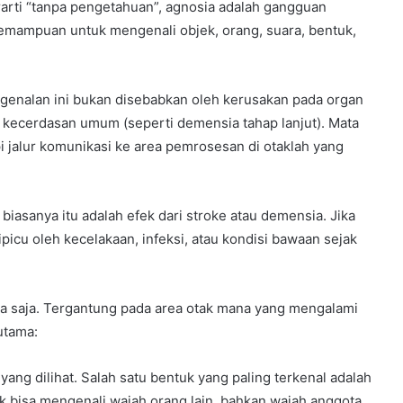
rarti “tanpa pengetahuan”, agnosia adalah gangguan
emampuan untuk mengenali objek, orang, suara, bentuk,
ngenalan ini bukan disebabkan oleh kerusakan pada organ
n kecerdasan umum (seperti demensia tahap lanjut). Mata
i jalur komunikasi ke area pemrosesan di otaklah yang
, biasanya itu adalah efek dari stroke atau demensia. Jika
icu oleh kecelakaan, infeksi, atau kondisi bawaan sejak
a saja. Tergantung pada area otak mana yang mengalami
utama:
ng dilihat. Salah satu bentuk yang paling terkenal adalah
ak bisa mengenali wajah orang lain, bahkan wajah anggota