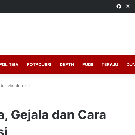
Faceb
X
POLITEIA
POTPOURRI
DEPTH
PUISI
TERAJU
DU
kter Mendeteksi
, Gejala dan Cara
si