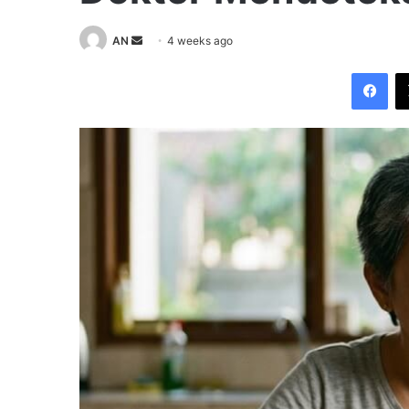
Send
AN
4 weeks ago
an
Fac
email