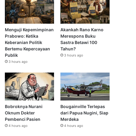
Menguji Kepemimpinan
Akankah Rano Karno
Prabowo: Ketika
Merespons Buku
Keberanian Politik
Sastra Betawi 100
Bertemu Kepercayaan
Tahun?
Publik
3 hours ago
3 hours ago
Bobroknya Nurani
Bougainville Terlepas
Oknum Dokter
dari Papua Nugini, Siap
Pembenci Pasien
Merdeka
4 hours ago
4 hours ago