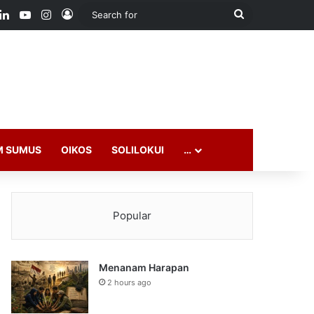
ook
LinkedIn
YouTube
Instagram
Log In
Search
for
M SUMUS
OIKOS
SOLILOKUI
…
Popular
Menanam Harapan
2 hours ago