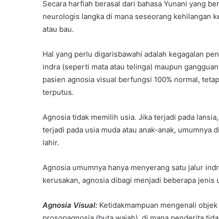
Secara harfiah berasal dari bahasa Yunani yang be
neurologis langka di mana seseorang kehilangan k
atau bau.
Hal yang perlu digarisbawahi adalah kegagalan pe
indra (seperti mata atau telinga) maupun ganggua
pasien agnosia visual berfungsi 100% normal, tetap
terputus.
Agnosia tidak memilih usia. Jika terjadi pada lansia
terjadi pada usia muda atau anak-anak, umumnya dip
lahir.
Agnosia umumnya hanya menyerang satu jalur indr
kerusakan, agnosia dibagi menjadi beberapa jenis 
Agnosia Visual:
Ketidakmampuan mengenali objek ya
prosopagnosia (buta wajah), di mana penderita tid