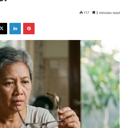
117
3 minutes read
ebook
X
LinkedIn
Pinterest