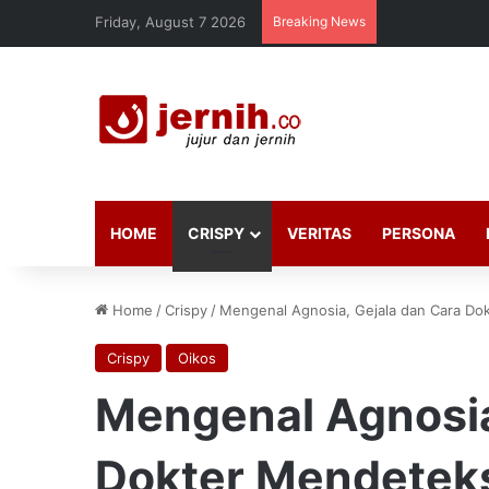
Friday, August 7 2026
Breaking News
HOME
CRISPY
VERITAS
PERSONA
Home
/
Crispy
/
Mengenal Agnosia, Gejala dan Cara Do
Crispy
Oikos
Mengenal Agnosia
Dokter Mendetek