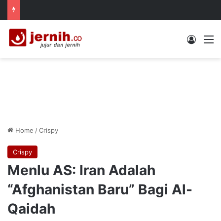
Log In
M
Home
/
Crispy
Crispy
Menlu AS: Iran Adalah
“Afghanistan Baru” Bagi Al-
Qaidah