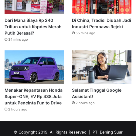
Dari Mana Biaya Rp 240
Di China, Tradisi Diubah Jadi
Triliun untuk Kopdes Merah
Industri Pembawa Rejeki
Putih Berasal?
55 mins ago
34 mins ago
Menakar Kepantasan Honda
Selamat Tinggal Google
Super-ONE, EV Rp 438 Juta
Assistant!
untuk Pencinta Fun to Drive
2 hours ago
2 hours ago
© Copyright 2019, All Rights Reserved | PT. Bening Suar