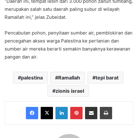
“Daerah ini, tempat lebih dari 3.000 pohon zaitun tumbang,
merupakan salah satu daerah paling subur di wilayah
Ramallah ini,” jelas Zubeidat.
Pencabutan pohon, penyitaan sumber air, pemblokiran dan
pencegahan akses warga Palestina ke pertanian dan
sumber air mereka berarti semakin banyaknya kerawanan
pangan dan air.
palestina
Ramallah
tepi barat
zionis israel
Facebook
X
LinkedIn
Pinterest
Share via Email
Print