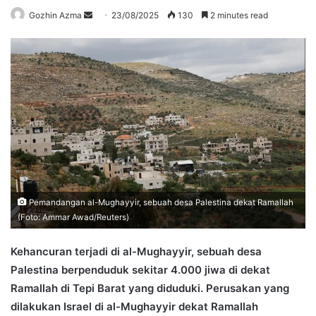
Send
Gozhin Azma
23/08/2025
130
2 minutes read
an
email
Pemandangan al-Mughayyir, sebuah desa Palestina dekat Ramallah
(Foto: Ammar Awad/Reuters)
Kehancuran terjadi di al-Mughayyir, sebuah desa
Palestina berpenduduk sekitar 4.000 jiwa di dekat
Ramallah di Tepi Barat yang diduduki. Perusakan yang
dilakukan Israel di al-Mughayyir dekat Ramallah