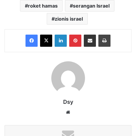
roket hamas
serangan Israel
zionis israel
Facebook
X
LinkedIn
Pinterest
Share via Email
Print
Dsy
Website