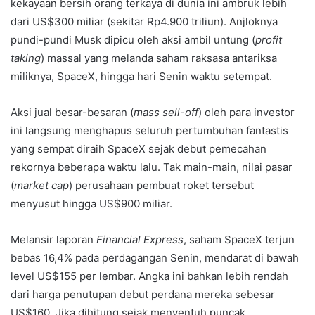
kekayaan bersih orang terkaya di dunia ini ambruk lebih
dari US$300 miliar (sekitar Rp4.900 triliun). Anjloknya
pundi-pundi Musk dipicu oleh aksi ambil untung (
profit
taking
) massal yang melanda saham raksasa antariksa
miliknya, SpaceX, hingga hari Senin waktu setempat.
Aksi jual besar-besaran (
mass sell-off
) oleh para investor
ini langsung menghapus seluruh pertumbuhan fantastis
yang sempat diraih SpaceX sejak debut pemecahan
rekornya beberapa waktu lalu. Tak main-main, nilai pasar
(
market cap
) perusahaan pembuat roket tersebut
menyusut hingga US$900 miliar.
Melansir laporan
Financial Express
, saham SpaceX terjun
bebas 16,4% pada perdagangan Senin, mendarat di bawah
level US$155 per lembar. Angka ini bahkan lebih rendah
dari harga penutupan debut perdana mereka sebesar
US$160. Jika dihitung sejak menyentuh puncak