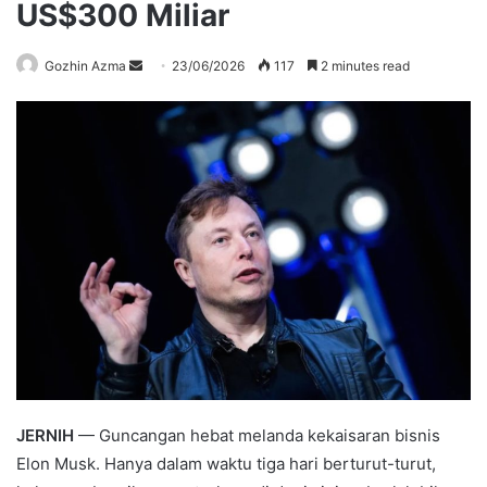
US$300 Miliar
Send
Gozhin Azma
23/06/2026
117
2 minutes read
an
email
JERNIH
— Guncangan hebat melanda kekaisaran bisnis
Elon Musk. Hanya dalam waktu tiga hari berturut-turut,