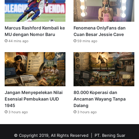
Marcus Rashford Kembali ke
Fenomena OnlyFans dan
MU dengan Nomor Baru
Cuan Besar Jessie Cave
44 mins ago
59 mins ago
Jangan Menyepelekan Nilai
80.000 Koperasi dan
Esensial Pembukaan UUD
Ancaman Wayang Tanpa
1945
Dalang
3 hours ago
3 hours ago
© Copyright 2019, All Rights Reserved | PT. Bening Suar