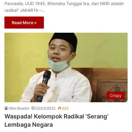
Pancasila, UUD 1945, Bhinneka Tunggal Ika, dan NKRI adalah
radikal” JAKARTA –…
Read More »
Crispy
Irfan Mualim
05/03/2022
632
Waspada! Kelompok Radikal ‘Serang’
Lembaga Negara