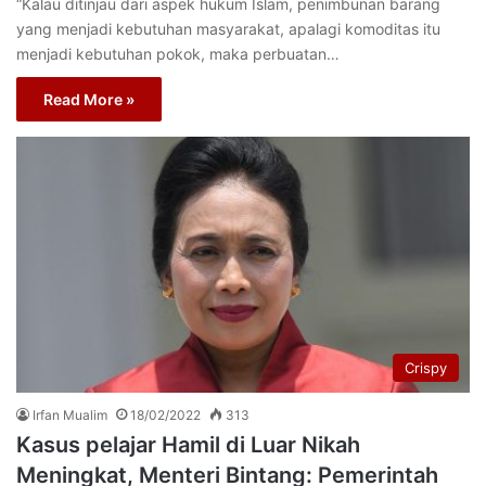
“Kalau ditinjau dari aspek hukum Islam, penimbunan barang
yang menjadi kebutuhan masyarakat, apalagi komoditas itu
menjadi kebutuhan pokok, maka perbuatan…
Read More »
Crispy
Irfan Mualim
18/02/2022
313
Kasus pelajar Hamil di Luar Nikah
Meningkat, Menteri Bintang: Pemerintah