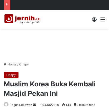
Log In
M
Home
/
Crispy
Crispy
Muslim Korea Buka Kembali
Masjid Pekan Ini
Send
Teguh Setiawan
04/05/2020
144
1 minute read