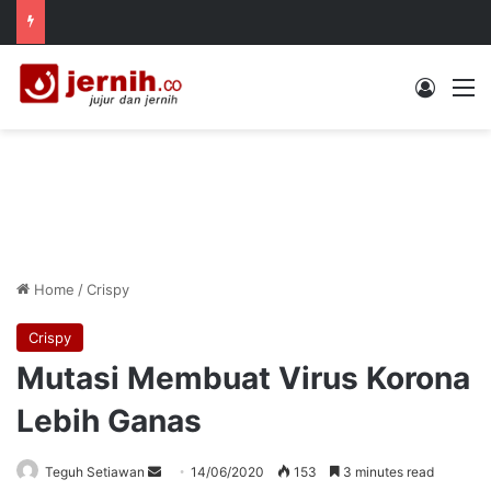
Log In
M
Home
/
Crispy
Crispy
Mutasi Membuat Virus Korona
Lebih Ganas
Send
Teguh Setiawan
14/06/2020
153
3 minutes read