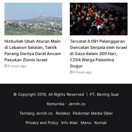
Hizbullah Ubah Aturan Main
Tercatat 4.091 Pelanggaran
di Lebanon Selatan, Taktik
Gencatan Senjata oleh Israel
Perang Gerilya Darat Ancam
di Gaza dalam 300 Hari,
Pasukan Zionis Israel
1.254 Warga Palestina
Gugur
6 hours ago
6 hours ago
© Copyright 2019, All Rights Reserved | PT. Bening Suar
Komunika
- Jernih.co
Tentang Jernih.co
Redaksi
Pedoman Media Siber
Privacy and Policy
Info Iklan
Menu
Kontak