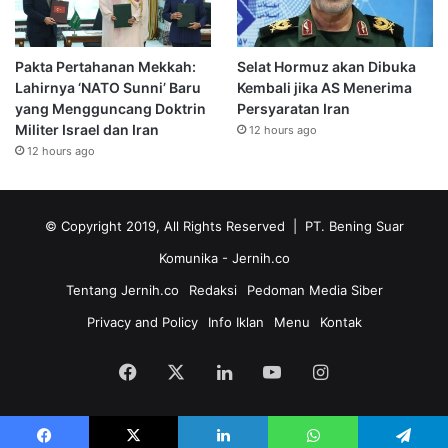
Pakta Pertahanan Mekkah:
Selat Hormuz akan Dibuka
Lahirnya ‘NATO Sunni’ Baru
Kembali jika AS Menerima
yang Mengguncang Doktrin
Persyaratan Iran
Militer Israel dan Iran
12 hours ago
12 hours ago
© Copyright 2019, All Rights Reserved | PT. Bening Suar
Komunika
- Jernih.co
Tentang Jernih.co
Redaksi
Pedoman Media Siber
Privacy and Policy
Info Iklan
Menu
Kontak
Facebook
X
LinkedIn
YouTube
Instagram