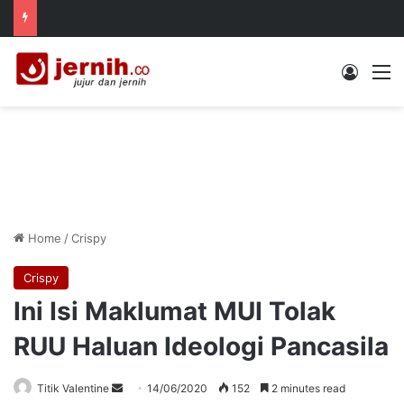
Log In
M
Home
/
Crispy
Crispy
Ini Isi Maklumat MUI Tolak
RUU Haluan Ideologi Pancasila
Send
Titik Valentine
14/06/2020
152
2 minutes read