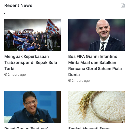
Recent News
Menguak Keperkasaan
Bos FIFA Gianni Infantino
Trabzonspor di Sepak Bola
Minta Maaf dan Batalkan
Turki
Rencana Obral Saham Piala
Dunia
2 hours ago
2 hours ago
Pusat Guyur ‘Bantuan’
Sanksi Menanti Beras