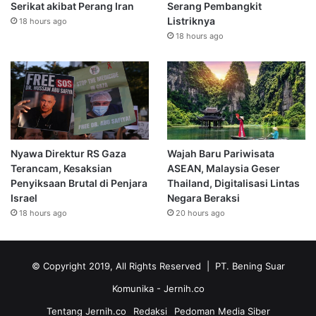
Serikat akibat Perang Iran
Serang Pembangkit
Listriknya
18 hours ago
18 hours ago
Nyawa Direktur RS Gaza
Wajah Baru Pariwisata
Terancam, Kesaksian
ASEAN, Malaysia Geser
Penyiksaan Brutal di Penjara
Thailand, Digitalisasi Lintas
Israel
Negara Beraksi
18 hours ago
20 hours ago
© Copyright 2019, All Rights Reserved | PT. Bening Suar
Komunika
- Jernih.co
Tentang Jernih.co
Redaksi
Pedoman Media Siber