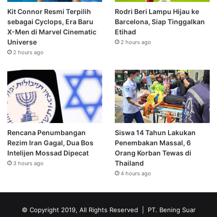
Kit Connor Resmi Terpilih
Rodri Beri Lampu Hijau ke
sebagai Cyclops, Era Baru
Barcelona, Siap Tinggalkan
X-Men di Marvel Cinematic
Etihad
Universe
2 hours ago
2 hours ago
Rencana Penumbangan
Siswa 14 Tahun Lakukan
Rezim Iran Gagal, Dua Bos
Penembakan Massal, 6
Intelijen Mossad Dipecat
Orang Korban Tewas di
Thailand
3 hours ago
4 hours ago
© Copyright 2019, All Rights Reserved | PT. Bening Suar