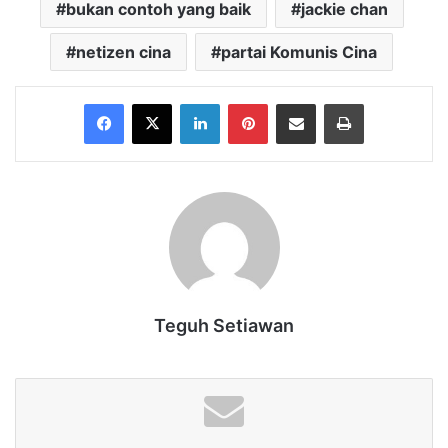
bukan contoh yang baik
jackie chan
netizen cina
partai Komunis Cina
Facebook
X
LinkedIn
Pinterest
Share via Email
Print
Teguh Setiawan