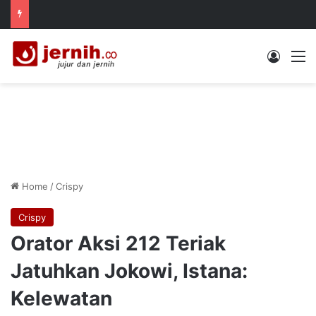
Log In
M
Home
/
Crispy
Crispy
Orator Aksi 212 Teriak
Jatuhkan Jokowi, Istana:
Kelewatan