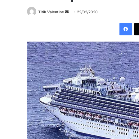
Send
Titik Valentine
22/02/2020
an
Fac
email