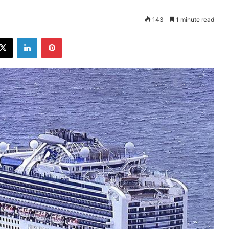
143
1 minute read
ebook
X
LinkedIn
Pinterest