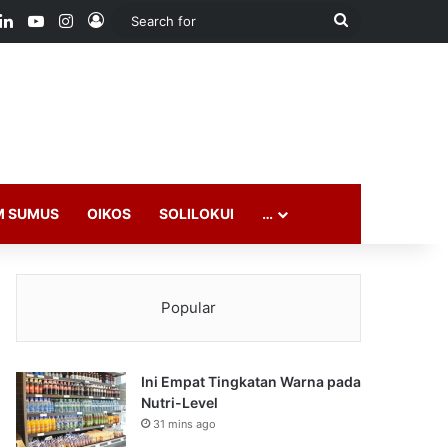
ook
LinkedIn
YouTube
Instagram
Log In
Search
for
M SUMUS
OIKOS
SOLILOKUI
…
Popular
Ini Empat Tingkatan Warna pada
Nutri-Level
31 mins ago