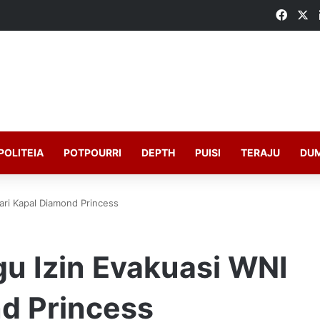
Faceb
X
POLITEIA
POTPOURRI
DEPTH
PUISI
TERAJU
DU
ari Kapal Diamond Princess
u Izin Evakuasi WNI
nd Princess