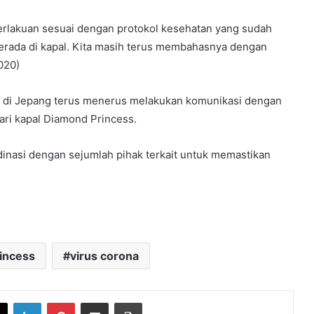
rlakuan sesuai dengan protokol kesehatan yang sudah
berada di kapal. Kita masih terus membahasnya dengan
020)
RI) di Jepang terus menerus melakukan komunikasi dengan
ri kapal Diamond Princess.
dinasi dengan sejumlah pihak terkait untuk memastikan
incess
virus corona
book
X
LinkedIn
Pinterest
Share via Email
Print