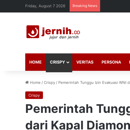
Friday, August 7 2026
Breaking News
HOME
CRISPY
VERITAS
PERSONA
Home
/
Crispy
/
Pemerintah Tunggu Izin Evakuasi WNI d
Crispy
Pemerintah Tungg
dari Kapal Diamo