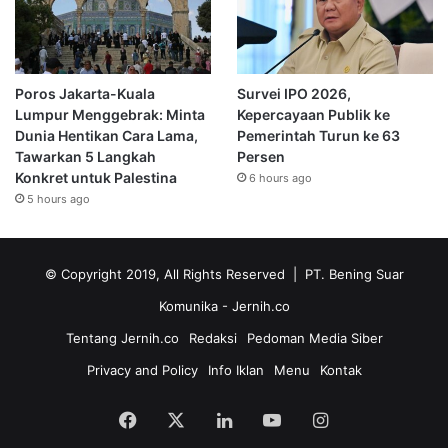
Poros Jakarta-Kuala
Survei IPO 2026,
Lumpur Menggebrak: Minta
Kepercayaan Publik ke
Dunia Hentikan Cara Lama,
Pemerintah Turun ke 63
Tawarkan 5 Langkah
Persen
Konkret untuk Palestina
6 hours ago
5 hours ago
© Copyright 2019, All Rights Reserved | PT. Bening Suar
Komunika
- Jernih.co
Tentang Jernih.co
Redaksi
Pedoman Media Siber
Privacy and Policy
Info Iklan
Menu
Kontak
Facebook
X
LinkedIn
YouTube
Instagram