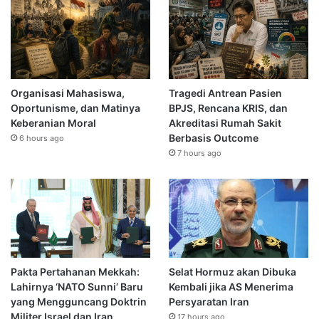
Organisasi Mahasiswa,
Tragedi Antrean Pasien
Oportunisme, dan Matinya
BPJS, Rencana KRIS, dan
Keberanian Moral
Akreditasi Rumah Sakit
Berbasis Outcome
6 hours ago
7 hours ago
Pakta Pertahanan Mekkah:
Selat Hormuz akan Dibuka
Lahirnya ‘NATO Sunni’ Baru
Kembali jika AS Menerima
yang Mengguncang Doktrin
Persyaratan Iran
Militer Israel dan Iran
17 hours ago