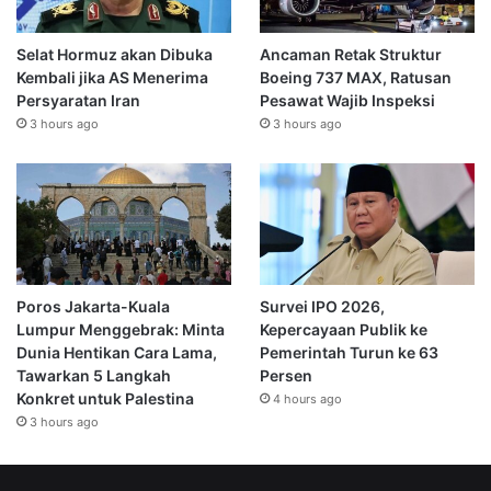
Selat Hormuz akan Dibuka
Ancaman Retak Struktur
Kembali jika AS Menerima
Boeing 737 MAX, Ratusan
Persyaratan Iran
Pesawat Wajib Inspeksi
3 hours ago
3 hours ago
Poros Jakarta-Kuala
Survei IPO 2026,
Lumpur Menggebrak: Minta
Kepercayaan Publik ke
Dunia Hentikan Cara Lama,
Pemerintah Turun ke 63
Tawarkan 5 Langkah
Persen
Konkret untuk Palestina
4 hours ago
3 hours ago