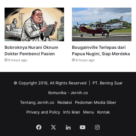
Bobroknya Nurani Oknum
Bougainville Terlepas dari
Dokter Pembenci Pasien
Papua Nugini, Siap Merdeka
9 hours ago
9 hours ago
© Copyright 2019, All Rights Reserved | PT. Bening Suar
Komunika
- Jernih.co
Tentang Jernih.co
Redaksi
Pedoman Media Siber
Privacy and Policy
Info Iklan
Menu
Kontak
Facebook
X
LinkedIn
YouTube
Instagram