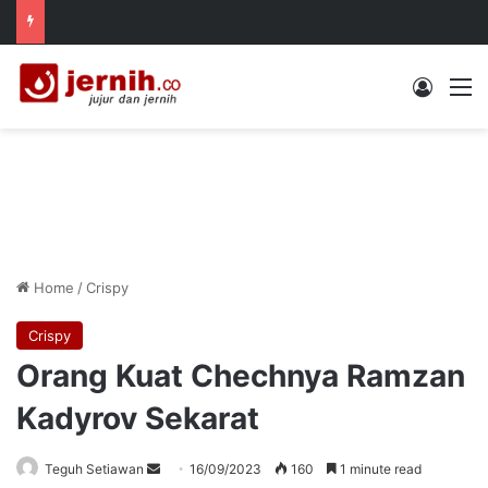
Log In
M
Home
/
Crispy
Crispy
Orang Kuat Chechnya Ramzan
Kadyrov Sekarat
Send
Teguh Setiawan
16/09/2023
160
1 minute read