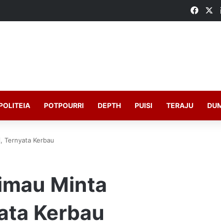
Faceb
X
POLITEIA
POTPOURRI
DEPTH
PUISI
TERAJU
DU
i, Ternyata Kerbau
rimau Minta
ata Kerbau