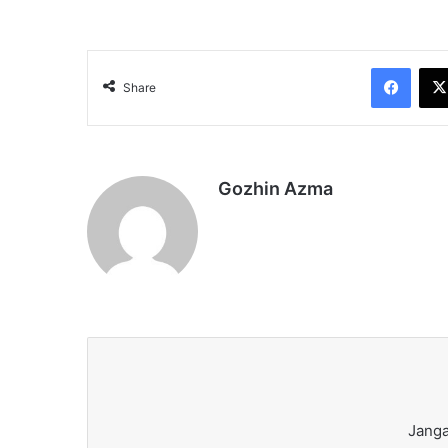
Face
Share
Gozhin Azma
Janga