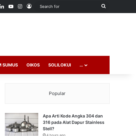
ook
LinkedIn
YouTube
Instagram
Log In
Search
for
M SUMUS
OIKOS
SOLILOKUI
…
Popular
Apa Arti Kode Angka 304 dan
316 pada Alat Dapur Stainless
Stell?
4 hours ago