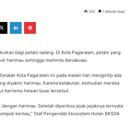
143
1 minute read
ebook
X
LinkedIn
Pinterest
kan bagi petani ladang. Di Kota Pagaralam, petani yang
juh harimau sehingga meminta dievakuasi.
elatan Kota Pagaralam ini pada malam hari mengintip ada
ng diyakini harimau. Karena ketakutan, kemudian mereka
kut bertemu hewan buas tersebut.
dengan harimau. Setelah diperiksa jejak-jejaknya ternyata
elompok kerbau,” Staf Pengendali Ekosistem Hutan BKSDA