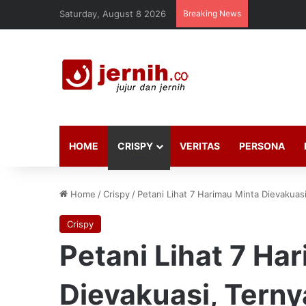
Saturday, August 8 2026
Breaking News
HOME
CRISPY
VERITAS
PERSONA
Home
/
Crispy
/
Petani Lihat 7 Harimau Minta Dievakuas
Crispy
Petani Lihat 7 Ha
Dievakuasi, Terny