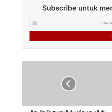
Subscribe untuk men
Enter
your
Email
address
Bos YouTube pun Batasi Anaknya Buka