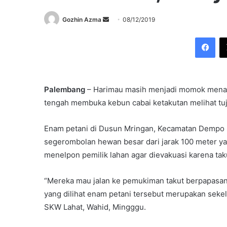
Send
Gozhin Azma
08/12/2019
an
Fac
email
Palembang
– Harimau masih menjadi momok menakut
tengah membuka kebun cabai ketakutan melihat tu
Enam petani di Dusun Mringan, Kecamatan Dempo S
segerombolan hewan besar dari jarak 100 meter ya
menelpon pemilik lahan agar dievakuasi karena ta
“Mereka mau jalan ke pemukiman takut berpapasan 
yang dilihat enam petani tersebut merupakan sek
SKW Lahat, Wahid, Mingggu.