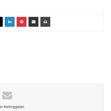
book
X
LinkedIn
Pinterest
Share via Email
Print
n Ketinggalan