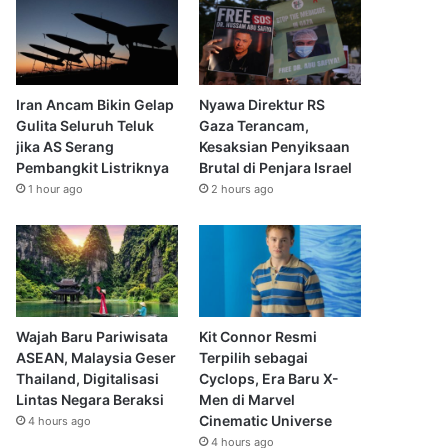
Iran Ancam Bikin Gelap
Nyawa Direktur RS
Gulita Seluruh Teluk
Gaza Terancam,
jika AS Serang
Kesaksian Penyiksaan
Pembangkit Listriknya
Brutal di Penjara Israel
1 hour ago
2 hours ago
Wajah Baru Pariwisata
Kit Connor Resmi
ASEAN, Malaysia Geser
Terpilih sebagai
Thailand, Digitalisasi
Cyclops, Era Baru X-
Lintas Negara Beraksi
Men di Marvel
Cinematic Universe
4 hours ago
4 hours ago