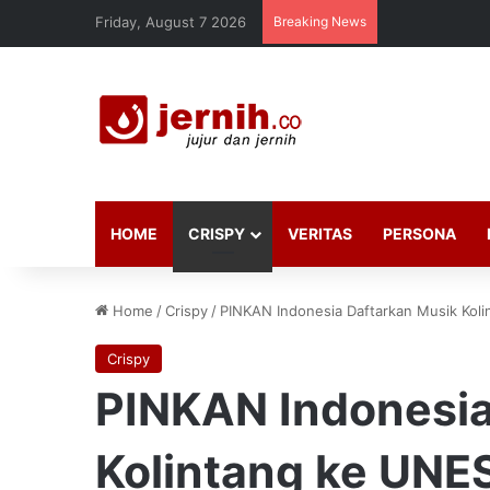
Friday, August 7 2026
Breaking News
HOME
CRISPY
VERITAS
PERSONA
Home
/
Crispy
/
PINKAN Indonesia Daftarkan Musik Kol
Crispy
PINKAN Indonesia
Kolintang ke UN