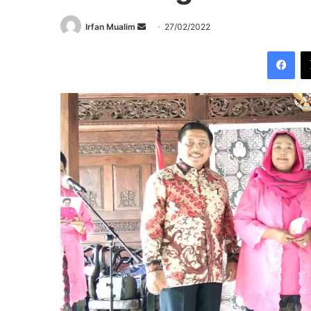
Send
Irfan Mualim
27/02/2022
an
Fac
email