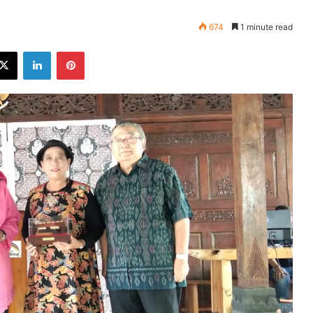
674
1 minute read
ebook
X
LinkedIn
Pinterest