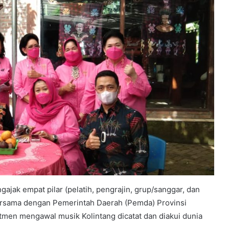
ajak empat pilar (pelatih, pengrajin, grup/sanggar, dan
bersama dengan Pemerintah Daerah (Pemda) Provinsi
men mengawal musik Kolintang dicatat dan diakui dunia