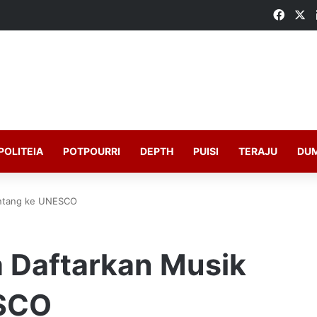
Faceb
X
POLITEIA
POTPOURRI
DEPTH
PUISI
TERAJU
DU
intang ke UNESCO
 Daftarkan Musik
ESCO