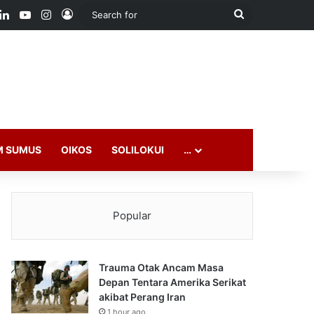
ook
LinkedIn
YouTube
Instagram
Log In
Search
for
M SUMUS
OIKOS
SOLILOKUI
…
Popular
Trauma Otak Ancam Masa
Depan Tentara Amerika Serikat
akibat Perang Iran
1 hour ago