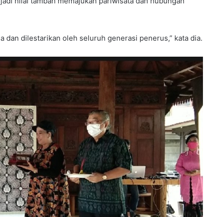
njadi nilai tambah memajukan pariwisata dan hubungan
ga dan dilestarikan oleh seluruh generasi penerus,” kata dia.