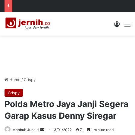
Log In
M
Home
/
Crispy
Crispy
Polda Metro Jaya Janji Segera
Garap Kasus Denny Siregar
Send
Mahbub Junaidi
13/01/2022
71
1 minute read