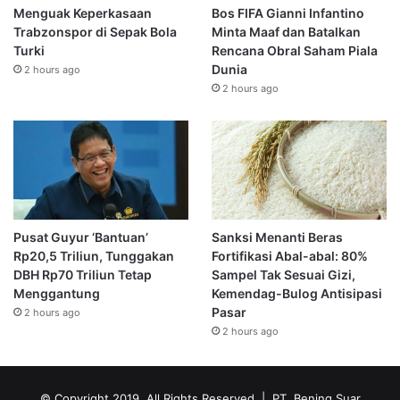
Menguak Keperkasaan
Bos FIFA Gianni Infantino
Trabzonspor di Sepak Bola
Minta Maaf dan Batalkan
Turki
Rencana Obral Saham Piala
Dunia
2 hours ago
2 hours ago
Pusat Guyur ‘Bantuan’
Sanksi Menanti Beras
Rp20,5 Triliun, Tunggakan
Fortifikasi Abal-abal: 80%
DBH Rp70 Triliun Tetap
Sampel Tak Sesuai Gizi,
Menggantung
Kemendag-Bulog Antisipasi
Pasar
2 hours ago
2 hours ago
© Copyright 2019, All Rights Reserved | PT. Bening Suar