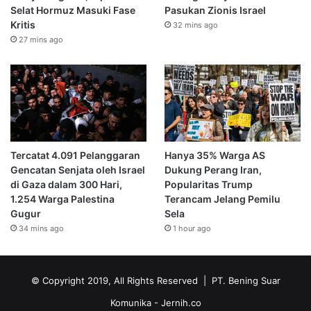
Selat Hormuz Masuki Fase
Pasukan Zionis Israel
Kritis
32 mins ago
27 mins ago
Tercatat 4.091 Pelanggaran
Hanya 35% Warga AS
Gencatan Senjata oleh Israel
Dukung Perang Iran,
di Gaza dalam 300 Hari,
Popularitas Trump
1.254 Warga Palestina
Terancam Jelang Pemilu
Gugur
Sela
34 mins ago
1 hour ago
© Copyright 2019, All Rights Reserved | PT. Bening Suar
Komunika
- Jernih.co