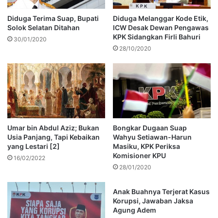
Diduga Terima Suap, Bupati
Diduga Melanggar Kode Etik,
Solok Selatan Ditahan
ICW Desak Dewan Pengawas
KPK Sidangkan Firli Bahuri
30/01/2020
28/10/2020
Umar bin Abdul Aziz; Bukan
Bongkar Dugaan Suap
Usia Panjang, Tapi Kebaikan
Wahyu Setiawan-Harun
yang Lestari [2]
Masiku, KPK Periksa
Komisioner KPU
16/02/2022
28/01/2020
Anak Buahnya Terjerat Kasus
Korupsi, Jawaban Jaksa
Agung Adem