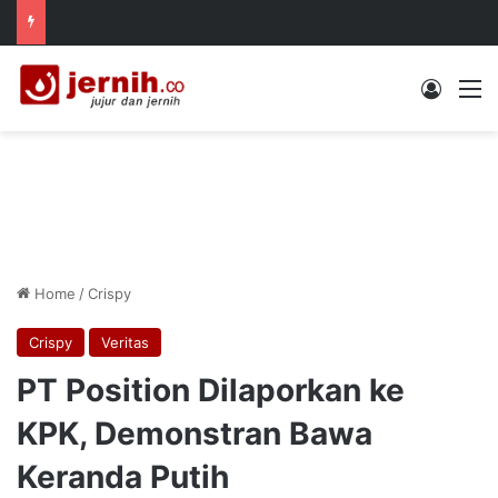
Log In
M
Home
/
Crispy
Crispy
Veritas
PT Position Dilaporkan ke
KPK, Demonstran Bawa
Keranda Putih