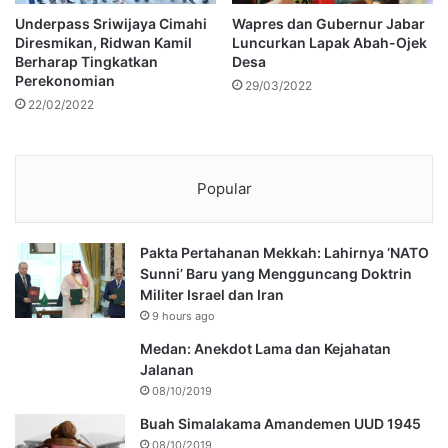
Underpass Sriwijaya Cimahi
Wapres dan Gubernur Jabar
Diresmikan, Ridwan Kamil
Luncurkan Lapak Abah-Ojek
Berharap Tingkatkan
Desa
Perekonomian
29/03/2022
22/02/2022
Popular
Pakta Pertahanan Mekkah: Lahirnya ‘NATO
Sunni’ Baru yang Mengguncang Doktrin
Militer Israel dan Iran
9 hours ago
Medan: Anekdot Lama dan Kejahatan
Jalanan
08/10/2019
Buah Simalakama Amandemen UUD 1945
08/10/2019