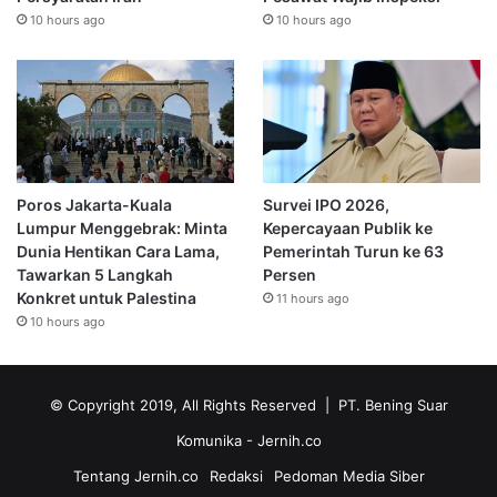
10 hours ago
10 hours ago
Poros Jakarta-Kuala
Survei IPO 2026,
Lumpur Menggebrak: Minta
Kepercayaan Publik ke
Dunia Hentikan Cara Lama,
Pemerintah Turun ke 63
Tawarkan 5 Langkah
Persen
Konkret untuk Palestina
11 hours ago
10 hours ago
© Copyright 2019, All Rights Reserved | PT. Bening Suar
Komunika
- Jernih.co
Tentang Jernih.co
Redaksi
Pedoman Media Siber