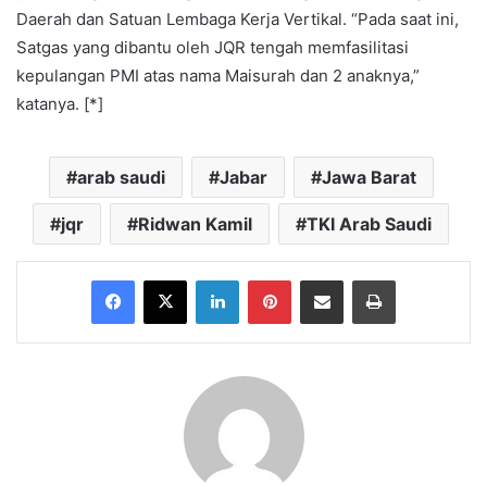
Daerah dan Satuan Lembaga Kerja Vertikal. “Pada saat ini,
Satgas yang dibantu oleh JQR tengah memfasilitasi
kepulangan PMI atas nama Maisurah dan 2 anaknya,”
katanya. [*]
arab saudi
Jabar
Jawa Barat
jqr
Ridwan Kamil
TKI Arab Saudi
Facebook
X
LinkedIn
Pinterest
Share via Email
Print