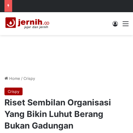
Log In
M
Home
/
Crispy
Crispy
Riset Sembilan Organisasi
Yang Bikin Luhut Berang
Bukan Gadungan