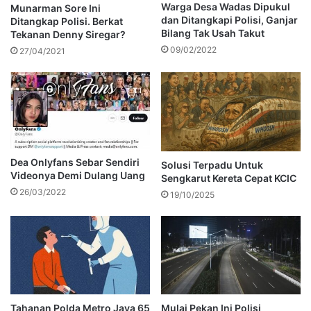
Warga Desa Wadas Dipukul
Munarman Sore Ini
dan Ditangkapi Polisi, Ganjar
Ditangkap Polisi. Berkat
Bilang Tak Usah Takut
Tekanan Denny Siregar?
09/02/2022
27/04/2021
Dea Onlyfans Sebar Sendiri
Solusi Terpadu Untuk
Videonya Demi Dulang Uang
Sengkarut Kereta Cepat KCIC
26/03/2022
19/10/2025
Tahanan Polda Metro Jaya 65
Mulai Pekan Ini Polisi