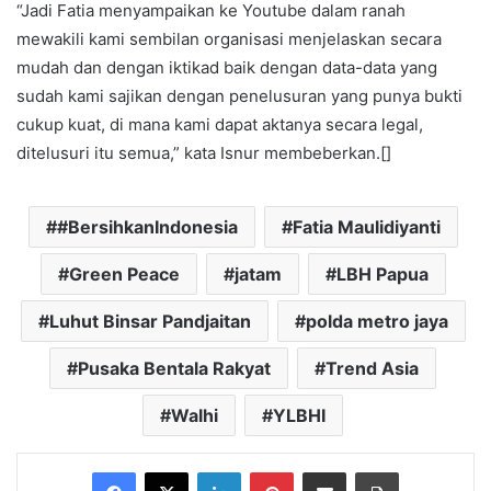
“Jadi Fatia menyampaikan ke Youtube dalam ranah
mewakili kami sembilan organisasi menjelaskan secara
mudah dan dengan iktikad baik dengan data-data yang
sudah kami sajikan dengan penelusuran yang punya bukti
cukup kuat, di mana kami dapat aktanya secara legal,
ditelusuri itu semua,” kata Isnur membeberkan.[]
#BersihkanIndonesia
Fatia Maulidiyanti
Green Peace
jatam
LBH Papua
Luhut Binsar Pandjaitan
polda metro jaya
Pusaka Bentala Rakyat
Trend Asia
Walhi
YLBHI
Facebook
X
LinkedIn
Pinterest
Share via Email
Print