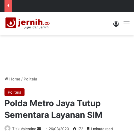
Log In
M
Home
/
Politeia
Politeia
Polda Metro Jaya Tutup
Sementara Layanan SIM
Send
Titik Valentine
26/03/2020
172
1 minute read