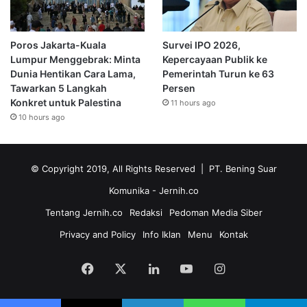
Poros Jakarta-Kuala
Survei IPO 2026,
Lumpur Menggebrak: Minta
Kepercayaan Publik ke
Dunia Hentikan Cara Lama,
Pemerintah Turun ke 63
Tawarkan 5 Langkah
Persen
Konkret untuk Palestina
11 hours ago
10 hours ago
© Copyright 2019, All Rights Reserved | PT. Bening Suar
Komunika
- Jernih.co
Tentang Jernih.co
Redaksi
Pedoman Media Siber
Privacy and Policy
Info Iklan
Menu
Kontak
Facebook
X
LinkedIn
YouTube
Instagram