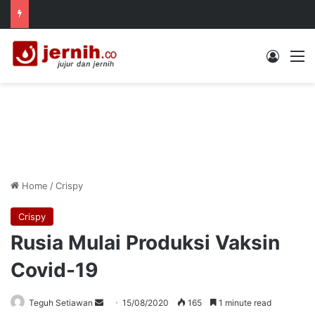
Log In
M
Home
/
Crispy
Crispy
Rusia Mulai Produksi Vaksin
Covid-19
Send
Teguh Setiawan
15/08/2020
165
1 minute read