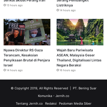
Serikat akibat Perang Iran
Serang Pembangkit
Listriknya
13 hours ago
14 hours ago
Nyawa Direktur RS Gaza
Wajah Baru Pariwisata
Terancam, Kesaksian
ASEAN, Malaysia Geser
Penyiksaan Brutal di Penjara
Thailand, Digitalisasi Lintas
Israel
Negara Beraksi
14 hours ago
16 hours ago
© Copyright 2019, All Rights Reserved | PT. Bening Suar
Komunika
- Jernih.co
Tentang Jernih.co
Redaksi
Pedoman Media Siber