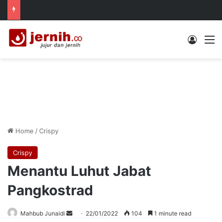
Log In
M
Home
/
Crispy
Crispy
Menantu Luhut Jabat
Pangkostrad
Send
Mahbub Junaidi
22/01/2022
104
1 minute read