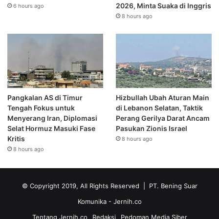
2026, Minta Suaka di Inggris
6 hours ago
8 hours ago
Pangkalan AS di Timur
Hizbullah Ubah Aturan Main
Tengah Fokus untuk
di Lebanon Selatan, Taktik
Menyerang Iran, Diplomasi
Perang Gerilya Darat Ancam
Selat Hormuz Masuki Fase
Pasukan Zionis Israel
Kritis
8 hours ago
8 hours ago
© Copyright 2019, All Rights Reserved | PT. Bening Suar
Komunika
- Jernih.co
Tentang Jernih.co
Redaksi
Pedoman Media Siber