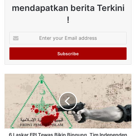
mendapatkan berita Terkini
!
Enter
your
Email
address
6 Laskar FPI Tewas Bikin Bingung, Tim Independen