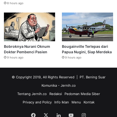
8 hours ago
Bobroknya Nurani Oknum
Bougainville Terlepas dari
Dokter Pembenci Pasien
Papua Nugini, Siap Merdeka
9 hours ago
9 hours ago
© Copyright 2019, All Rights Reserved | PT. Bening Suar
Komunika
- Jernih.co
Tentang Jernih.co
Redaksi
Pedoman Media Siber
Privacy and Policy
Info Iklan
Menu
Kontak
Facebook
X
LinkedIn
YouTube
Instagram