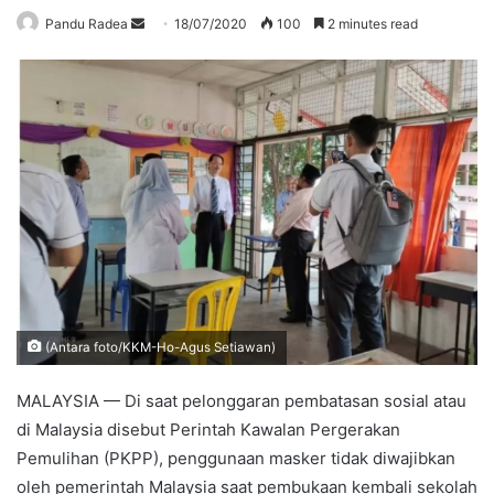
Send
Pandu Radea
18/07/2020
100
2 minutes read
an
email
(Antara foto/KKM-Ho-Agus Setiawan)
MALAYSIA — Di saat pelonggaran pembatasan sosial atau
di Malaysia disebut Perintah Kawalan Pergerakan
Pemulihan (PKPP), penggunaan masker tidak diwajibkan
oleh pemerintah Malaysia saat pembukaan kembali sekolah