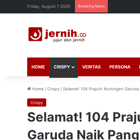
Friday, August 7 2026
Breaking News
HOME
CRISPY
VERITAS
PERSONA
Home
/
Crispy
/
Selamat! 104 Prajurit Kontingen Garuda
Crispy
Selamat! 104 Praj
Garuda Naik Pang