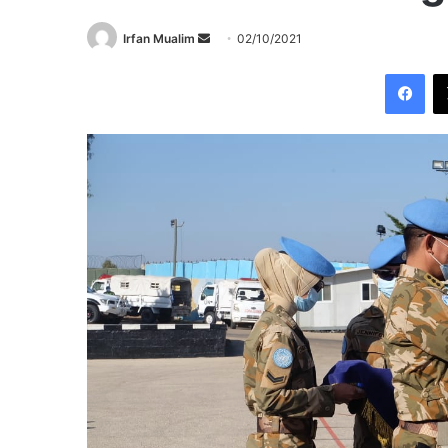
Send
Irfan Mualim
02/10/2021
an
Fac
email