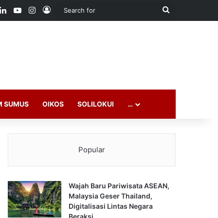
ook
LinkedIn
YouTube
Instagram
Log In
Search
for
M SUMUS
OIKOS
SOLILOKUI
…
Popular
Wajah Baru Pariwisata ASEAN,
Malaysia Geser Thailand,
Digitalisasi Lintas Negara
Beraksi