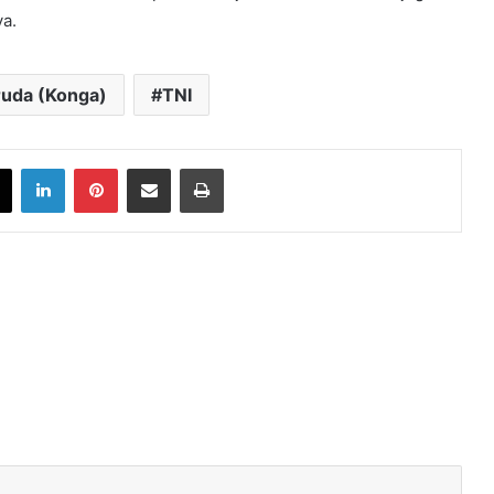
a.
ruda (Konga)
TNI
book
X
LinkedIn
Pinterest
Share via Email
Print