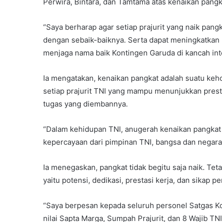
Perwira, Bintara, dan Tamtama atas kenaikan pangka
“Saya berharap agar setiap prajurit yang naik pa
dengan sebaik-baiknya. Serta dapat meningkatkan 
menjaga nama baik Kontingen Garuda di kancah inte
Ia mengatakan, kenaikan pangkat adalah suatu keho
setiap prajurit TNI yang mampu menunjukkan prestas
tugas yang diembannya.
“Dalam kehidupan TNI, anugerah kenaikan pangkat 
kepercayaan dari pimpinan TNI, bangsa dan negara,”
Ia menegaskan, pangkat tidak begitu saja naik. Tet
yaitu potensi, dedikasi, prestasi kerja, dan sikap p
“Saya berpesan kepada seluruh personel Satgas Ko
nilai Sapta Marga, Sumpah Prajurit, dan 8 Wajib T