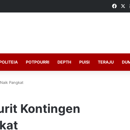
Faceb
X
POLITEIA
POTPOURRI
DEPTH
PUISI
TERAJU
DU
 Naik Pangkat
urit Kontingen
kat