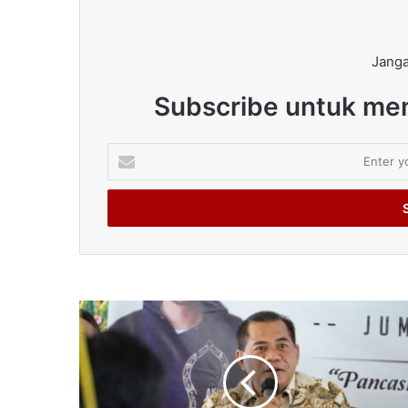
Janga
Subscribe untuk men
Enter
your
Email
address