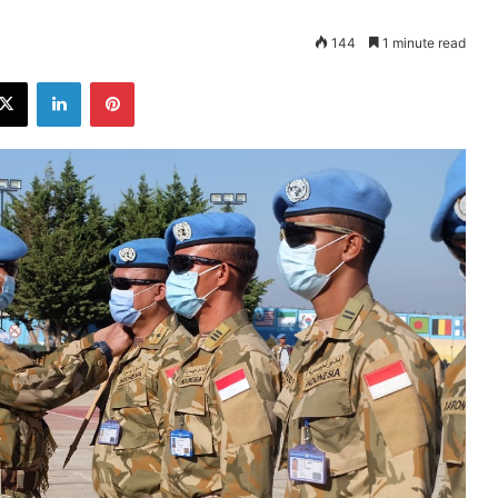
144
1 minute read
ebook
X
LinkedIn
Pinterest