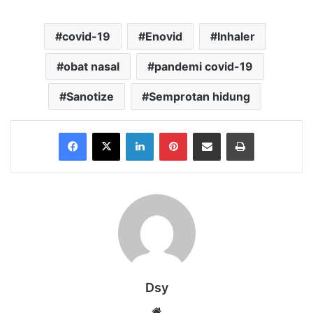
covid-19
Enovid
Inhaler
obat nasal
pandemi covid-19
Sanotize
Semprotan hidung
Facebook
X
LinkedIn
Pinterest
Share via Email
Print
Dsy
Website