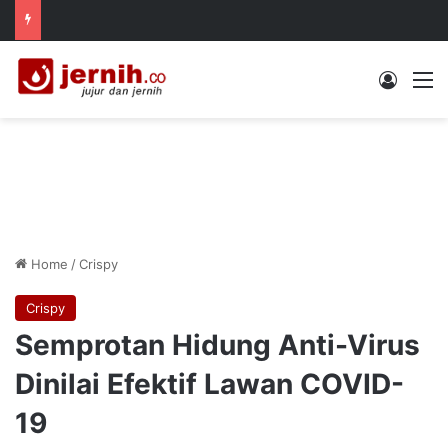
Log In
M
Home
/
Crispy
Crispy
Semprotan Hidung Anti-Virus
Dinilai Efektif Lawan COVID-
19