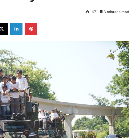
167
3 minutes read
ebook
X
LinkedIn
Pinterest