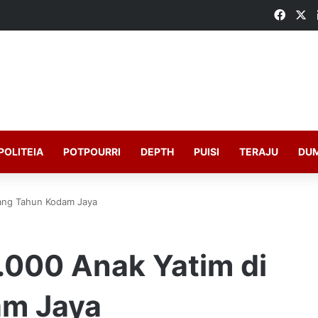
Faceb
X
POLITEIA
POTPOURRI
DEPTH
PUISI
TERAJU
DU
lang Tahun Kodam Jaya
.000 Anak Yatim di
am Jaya