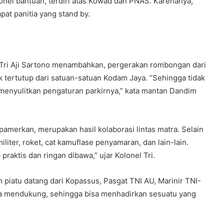
rsonel bantuan, terdiri atas Kowad dan PNAS. Karenanya,
apat panitia yang stand by.
f Tri Aji Sartono menambahkan, pergerakan rombongan dari
k tertutup dari satuan-satuan Kodam Jaya. “Sehingga tidak
menyulitkan pengaturan parkirnya,” kata mantan Dandim
dipamerkan, merupakan hasil kolaborasi lintas matra. Selain
iliter, roket, cat kamuflase penyamaran, dan lain-lain.
praktis dan ringan dibawa,” ujar Kolonel Tri.
 piatu datang dari Kopassus, Pasgat TNI AU, Marinir TNI-
mua mendukung, sehingga bisa menhadirkan sesuatu yang