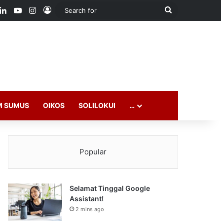
ook
LinkedIn
YouTube
Instagram
Log In
Search
for
M SUMUS
OIKOS
SOLILOKUI
…
Popular
Selamat Tinggal Google
Assistant!
2 mins ago