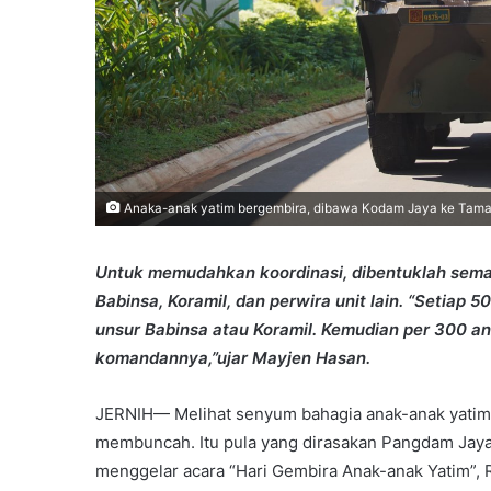
Anaka-anak yatim bergembira, dibawa Kodam Jaya ke Tama
Untuk memudahkan koordinasi, dibentuklah sema
Babinsa, Koramil, dan perwira unit lain. “Setiap 
unsur Babinsa atau Koramil. Kemudian per 300 an
komandannya,”ujar Mayjen Hasan.
JERNIH— Melihat senyum bahagia anak-anak yatim,
membuncah. Itu pula yang dirasakan Pangdam Jaya
menggelar acara “Hari Gembira Anak-anak Yatim”, R