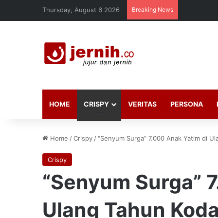
Thursday, August 6 2026
Breaking News
HOME
CRISPY
VERITAS
PERSONA
Home
/
Crispy
/
“Senyum Surga” 7.000 Anak Yatim di U
Crispy
“Senyum Surga” 7
Ulang Tahun Kod