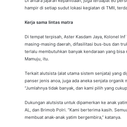
Di antara jajaran kepanitiaan, juga terdapat 80 pe
hampir di setiap sudut lokasi kegiatan di TMII, terd
Kerja sama lintas matra
Di tempat terpisah, Aster Kasdam Jaya, Kolonel In
masing-masing daerah, difasilitasi bus-bus dan tru
terlalu membutuhkan banyak kendaraan yang bisa 
Mamuju, itu.
Terkait alutsista (alat utama sistem senjata) yang 
panser jenis anoa, juga ada aneka senjata organik m
“Jumlahnya tidak banyak, dan kami pilih yang cukup 
Dukungan alutsista untuk dipamerkan ke anak yatim
AL, dan Brimob Polri. “Kami berterima kasih. Se
membuat anak-anak yatim bergembira,” katanya.