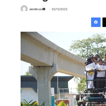
Send
Jernih.co
30/12/2023
an
Fac
email