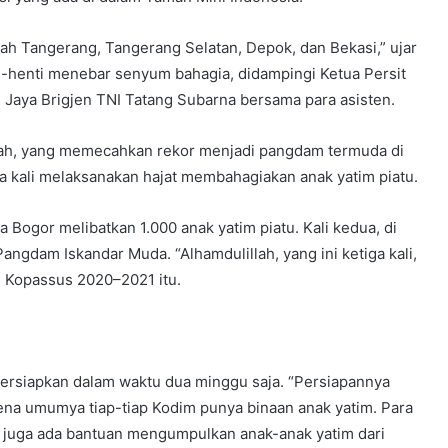
bah Tangerang, Tangerang Selatan, Depok, dan Bekasi,” ujar
-henti menebar senyum bahagia, didampingi Ketua Persit
 Jaya Brigjen TNI Tatang Subarna bersama para asisten.
erah, yang memecahkan rekor menjadi pangdam termuda di
ga kali melaksanakan hajat membahagiakan anak yatim piatu.
ogor melibatkan 1.000 anak yatim piatu. Kali kedua, di
ngdam Iskandar Muda. “Alhamdulillah, yang ini ketiga kali,
en Kopassus 2020–2021 itu.
ipersiapkan dalam waktu dua minggu saja. “Persiapannya
karena umumya tiap-tiap Kodim punya binaan anak yatim. Para
u, juga ada bantuan mengumpulkan anak-anak yatim dari