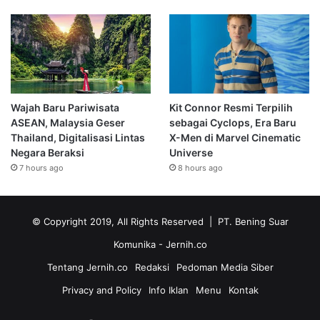
Wajah Baru Pariwisata
Kit Connor Resmi Terpilih
ASEAN, Malaysia Geser
sebagai Cyclops, Era Baru
Thailand, Digitalisasi Lintas
X-Men di Marvel Cinematic
Negara Beraksi
Universe
7 hours ago
8 hours ago
© Copyright 2019, All Rights Reserved | PT. Bening Suar
Komunika
- Jernih.co
Tentang Jernih.co
Redaksi
Pedoman Media Siber
Privacy and Policy
Info Iklan
Menu
Kontak