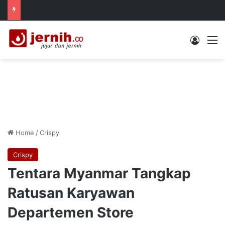
Log In
M
Home
/
Crispy
Crispy
Tentara Myanmar Tangkap
Ratusan Karyawan
Departemen Store