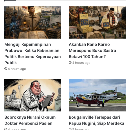
Menguji Kepemimpinan
Akankah Rano Karno
Prabowo: Ketika Keberanian
Merespons Buku Sastra
Politik Bertemu Kepercayaan
Betawi 100 Tahun?
Publik
4 hours ago
4 hours ago
Bobroknya Nurani Oknum
Bougainville Terlepas dari
Dokter Pembenci Pasien
Papua Nugini, Siap Merdeka
4 hours ago
5 hours ago