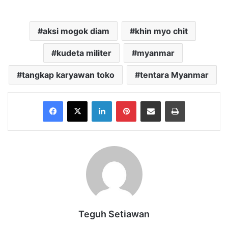
aksi mogok diam
khin myo chit
kudeta militer
myanmar
tangkap karyawan toko
tentara Myanmar
Facebook
X
LinkedIn
Pinterest
Share via Email
Print
Teguh Setiawan