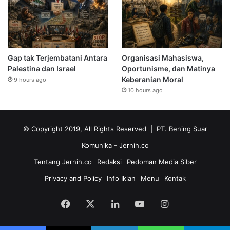
Gap tak Terjembatani Antara
Organisasi Mahasiswa,
Palestina dan Israel
Oportunisme, dan Matinya
Keberanian Moral
9 hours ago
10 hours ago
© Copyright 2019, All Rights Reserved | PT. Bening Suar
Komunika
- Jernih.co
Tentang Jernih.co
Redaksi
Pedoman Media Siber
Privacy and Policy
Info Iklan
Menu
Kontak
Facebook
X
LinkedIn
YouTube
Instagram