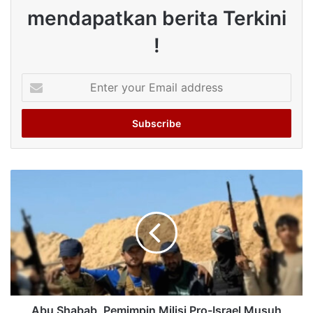
mendapatkan berita Terkini
!
Enter
your
Email
address
Abu Shabab, Pemimpin Milisi Pro-Israel Musuh