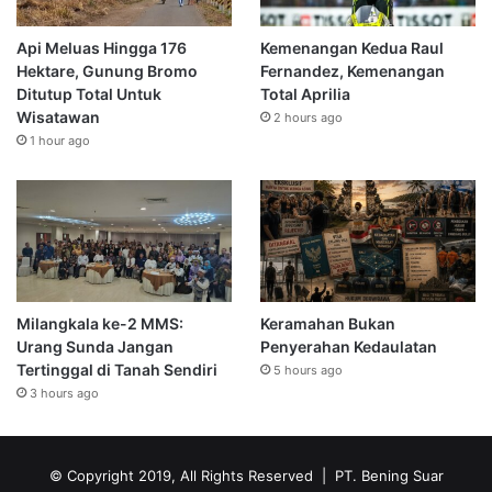
Api Meluas Hingga 176
Kemenangan Kedua Raul
Hektare, Gunung Bromo
Fernandez, Kemenangan
Ditutup Total Untuk
Total Aprilia
Wisatawan
2 hours ago
1 hour ago
Milangkala ke-2 MMS:
Keramahan Bukan
Urang Sunda Jangan
Penyerahan Kedaulatan
Tertinggal di Tanah Sendiri
5 hours ago
3 hours ago
© Copyright 2019, All Rights Reserved | PT. Bening Suar