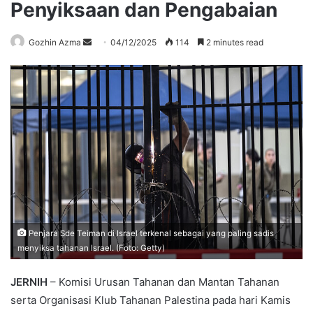
Penyiksaan dan Pengabaian
Send
Gozhin Azma
04/12/2025
114
2 minutes read
an
email
Penjara Sde Teiman di Israel terkenal sebagai yang paling sadis
menyiksa tahanan Israel. (Foto: Getty)
JERNIH
– Komisi Urusan Tahanan dan Mantan Tahanan
serta Organisasi Klub Tahanan Palestina pada hari Kamis